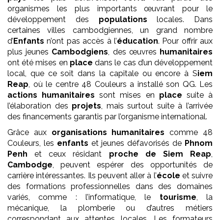
organismes les plus importants œuvrant pour le
développement des
populations
locales. Dans
certaines villes cambodgiennes, un grand nombre
d’
Enfants
n’ont pas accès à l’
éducation
. Pour offrir aux
plus jeunes
Cambodgiens
, des œuvres
humanitaires
ont été mises en
place
dans le cas d’un développement
local, que ce soit dans la capitale ou encore à S
iem
Reap
, où le centre 48 Couleurs a installé son QG. Les
actions humanitaires
sont mises en
place
suite à
l’élaboration des
projets
, mais surtout suite à l’arrivée
des financements garantis par l’organisme international.
Grâce aux
organisations humanitaires
comme 48
Couleurs, les
enfants
et jeunes défavorisés de
Phnom
Penh
et ceux résidant
proche de Siem Reap
,
Cambodge
, peuvent espérer des opportunités de
carrière intéressantes. Ils peuvent aller à l’
école
et suivre
des formations professionnelles dans des domaines
variés, comme : l’informatique, le
tourisme
, la
mécanique, la plomberie ou d’autres métiers
correspondant aux attentes locales. Les formateurs