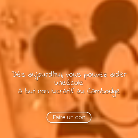
Dès aujourd'hui, vous pouvez
aider
une
école
à but non lucratif
au Cambodge
Faire un don