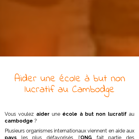
Aider
une
école
à but non
lucratif
au Cambodge
Vous voulez
aider
une
école
à but non lucratif
au
cambodge
?
Plusieurs organismes internationaux viennent en aide aux
pays
les plus défavorisés, l’
ONG
fait partie des