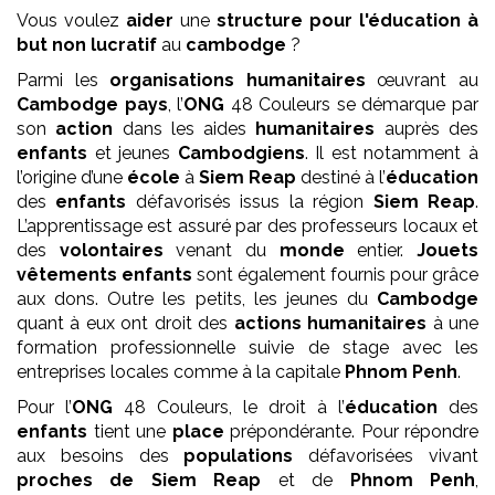
Vous voulez
aider
une
structure pour l'éducation
à
but non lucratif
au
cambodge
?
Parmi les
organisations humanitaires
œuvrant au
Cambodge pays
, l’
ONG
48 Couleurs se démarque par
son
action
dans les aides
humanitaires
auprès des
enfants
et jeunes
Cambodgiens
. Il est notamment à
l’origine d’une
école
à
Siem Reap
destiné à l’
éducation
des
enfants
défavorisés issus la région
Siem Reap
.
L’apprentissage est assuré par des professeurs locaux et
des
volontaires
venant du
monde
entier.
Jouets
vêtements enfants
sont également fournis pour grâce
aux dons. Outre les petits, les jeunes du
Cambodge
quant à eux ont droit des
actions humanitaires
à une
formation professionnelle suivie de stage avec les
entreprises locales comme à la capitale
Phnom Penh
.
Pour l’
ONG
48 Couleurs, le droit à l’
éducation
des
enfants
tient une
place
prépondérante. Pour répondre
aux besoins des
populations
défavorisées vivant
proches de Siem Reap
et de
Phnom Penh
,