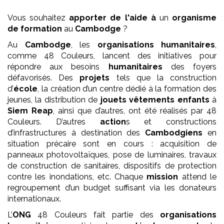
Vous souhaitez
apporter de l'aide à
un
organisme
de formation
au
Cambodge
?
Au
Cambodge
, les
organisations humanitaires
,
comme 48 Couleurs, lancent des initiatives pour
répondre aux besoins
humanitaires
des foyers
défavorisés. Des
projets
tels que la construction
d’
école
, la création d’un centre dédié à la formation des
jeunes, la distribution de
jouets vêtements enfants
à
Siem Reap
, ainsi que d’autres, ont été réalisés par 48
Couleurs. D’autres
action
s et constructions
d’infrastructures à destination des
Cambodgiens
en
situation précaire sont en cours : acquisition de
panneaux photovoltaïques, pose de luminaires, travaux
de construction de sanitaires, dispositifs de protection
contre les inondations, etc. Chaque
mission
attend le
regroupement d’un budget suffisant via les donateurs
internationaux.
L’
ONG
48 Couleurs fait partie des
organisations