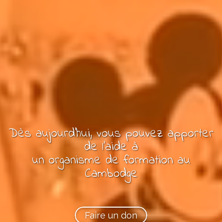
Dès aujourd'hui, vous pouvez
apporter
de l'aide à
un
organisme de formation
au
Cambodge
Faire un don