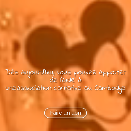
Dès aujourd'hui, vous pouvez
apporter
de l'aide à
une
association
caritative
au Cambodge
Faire un don