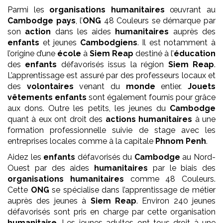
Parmi les
organisations humanitaires
œuvrant au
Cambodge pays
, l’
ONG
48 Couleurs se démarque par
son
action
dans les aides
humanitaires
auprès des
enfants
et jeunes
Cambodgiens
. Il est notamment à
l’origine d’une
école
à
Siem Reap
destiné à l’
éducation
des
enfants
défavorisés issus la région
Siem Reap
.
L’apprentissage est assuré par des professeurs locaux et
des
volontaires
venant du
monde
entier.
Jouets
vêtements enfants
sont également fournis pour grâce
aux dons. Outre les petits, les jeunes du
Cambodge
quant à eux ont droit des
actions humanitaires
à une
formation professionnelle suivie de stage avec les
entreprises locales comme à la capitale
Phnom Penh
.
Aidez les
enfants
défavorisés du
Cambodge
au Nord-
Ouest par des aides
humanitaires
par le biais des
organisations humanitaires
comme 48 Couleurs.
Cette
ONG
se spécialise dans l’apprentissage de métier
auprès des jeunes à
Siem Reap
. Environ 240 jeunes
défavorisés sont pris en charge par cette organisation
humanitaire
. Les jeunes adultes ont tous droit à une