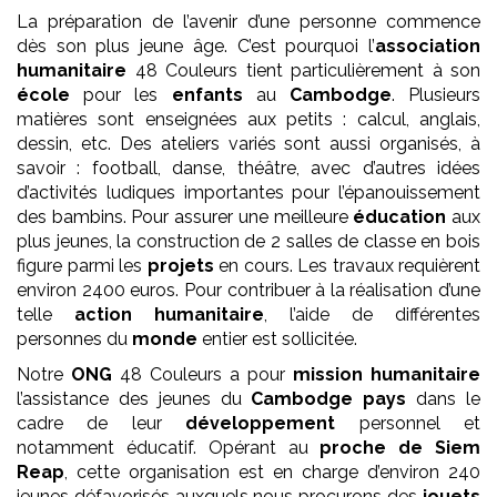
La préparation de l’avenir d’une personne commence
dès son plus jeune âge. C’est pourquoi l’
association
humanitaire
48 Couleurs tient particulièrement à son
école
pour les
enfants
au
Cambodge
. Plusieurs
matières sont enseignées aux petits : calcul, anglais,
dessin, etc. Des ateliers variés sont aussi organisés, à
savoir : football, danse, théâtre, avec d’autres idées
d’activités ludiques importantes pour l’épanouissement
des bambins. Pour assurer une meilleure
éducation
aux
plus jeunes, la construction de 2 salles de classe en bois
figure parmi les
projets
en cours. Les travaux requièrent
environ 2400 euros. Pour contribuer à la réalisation d’une
telle
action humanitaire
, l’aide de différentes
personnes du
monde
entier est sollicitée.
Notre
ONG
48 Couleurs a pour
mission
humanitaire
l’assistance des jeunes du
Cambodge pays
dans le
cadre de leur
développement
personnel et
notamment éducatif. Opérant au
proche de Siem
Reap
, cette organisation est en charge d’environ 240
jeunes défavorisés auxquels nous procurons des
jouets