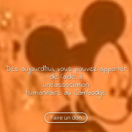
Dès aujourd'hui, vous pouvez
apporter
de l'aide à
une
association
humanitaire
au Cambodge
Faire un don