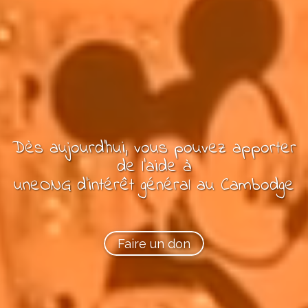
Dès aujourd'hui, vous pouvez
apporter
de l'aide à
une
ONG
d’intérêt général
au Cambodge
Faire un don