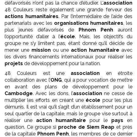
défavorisés n’ont pas la chance d’étudier. L’
association
48 Couleurs reste également une grande ferveur des
actions humanitaires
. Par l’intermédiaire de l’aide des
partenariats avec les
organisations humanitaires
, les
plus jeunes défavorisés de
Phnom Penh
auront
l’opportunité d’aller à l’
école
. Mais, les objectifs du
groupe ne s’y limitent pas, étant donné qu’il décide de
mener une
mission
ou une
action humanitaire
avec
les divers financements internationaux pour réaliser les
projets
de développement pour la nation.
48 Couleurs est une
association
en étroite
collaboration avec l’
ONG
, qui a pour vocation de mettre
en avant des plans de développement pour le
Cambodge
. Avec les dons, l’
association
ne cesse de
multiplier les efforts en créant une
école
pour les plus
démunis. Il est vrai qu’il s’agit d’un établissement pour un
seul quartier de la capitale, mais le groupe vise surtout à
réaliser une
action humanitaire
pour le
pays
en
question. Ce groupe si
proche de Siem Reap
et près
de la capitale
Phnom Penh
, les membres de ce dernier