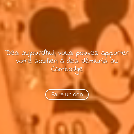
Dès aujourd'hui, vous pouvez
apporter
votre soutien à
des
démunis
au
Cambodge
Faire un don