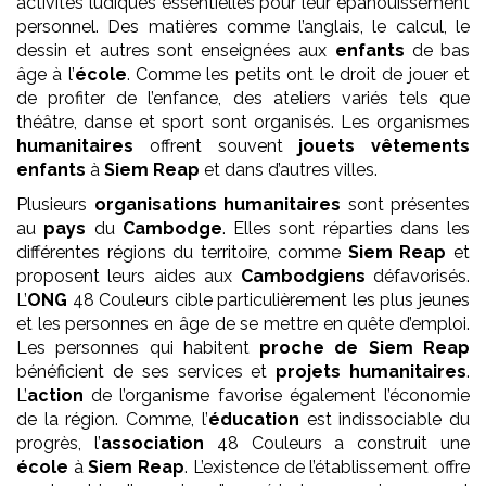
activités ludiques essentielles pour leur épanouissement
personnel. Des matières comme l’anglais, le calcul, le
dessin et autres sont enseignées aux
enfants
de bas
âge à l’
école
. Comme les petits ont le droit de jouer et
de profiter de l’enfance, des ateliers variés tels que
théâtre, danse et sport sont organisés. Les organismes
humanitaires
offrent souvent
jouets vêtements
enfants
à
Siem Reap
et dans d’autres villes.
Plusieurs
organisations humanitaires
sont présentes
au
pays
du
Cambodge
. Elles sont réparties dans les
différentes régions du territoire, comme
Siem Reap
et
proposent leurs aides aux
Cambodgiens
défavorisés.
L’
ONG
48 Couleurs cible particulièrement les plus jeunes
et les personnes en âge de se mettre en quête d’emploi.
Les personnes qui habitent
proche de Siem Reap
bénéficient de ses services et
projets
humanitaires
.
L’
action
de l’organisme favorise également l’économie
de la région. Comme, l’
éducation
est indissociable du
progrès, l’
association
48 Couleurs a construit une
école
à
Siem Reap
. L’existence de l’établissement offre