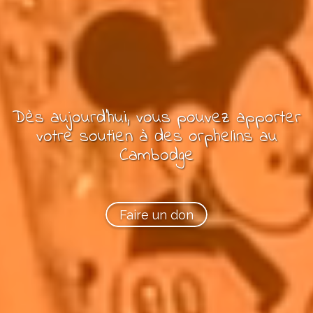
Dès aujourd'hui, vous pouvez
apporter
votre soutien à
des
orphelins
au
Cambodge
Faire un don