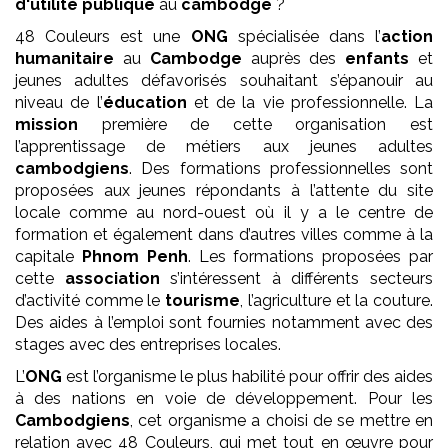
d'utilité publique
au
cambodge
?
48 Couleurs est une
ONG
spécialisée dans l’
action
humanitaire
au
Cambodge
auprès des
enfants
et
jeunes adultes défavorisés souhaitant s’épanouir au
niveau de l’
éducation
et de la vie professionnelle. La
mission
première de cette organisation est
l’apprentissage de métiers aux jeunes adultes
cambodgiens
. Des formations professionnelles sont
proposées aux jeunes répondants à l’attente du site
locale comme au nord-ouest où il y a le centre de
formation et également dans d’autres villes comme à la
capitale
Phnom Penh
. Les formations proposées par
cette
association
s’intéressent à différents secteurs
d’activité comme le
tourisme
, l’agriculture et la couture.
Des aides à l’emploi sont fournies notamment avec des
stages avec des entreprises locales.
L’
ONG
est l’organisme le plus habilité pour offrir des aides
à des nations en voie de développement. Pour les
Cambodgiens
, cet organisme a choisi de se mettre en
relation avec 48 Couleurs, qui met tout en œuvre pour