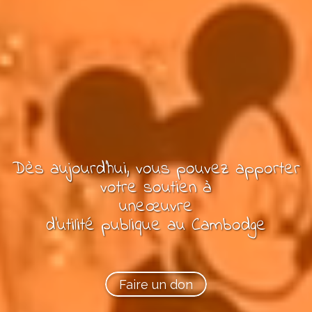
Dès aujourd'hui, vous pouvez
apporter
votre soutien à
une
œuvre
d'utilité publique
au Cambodge
Faire un don