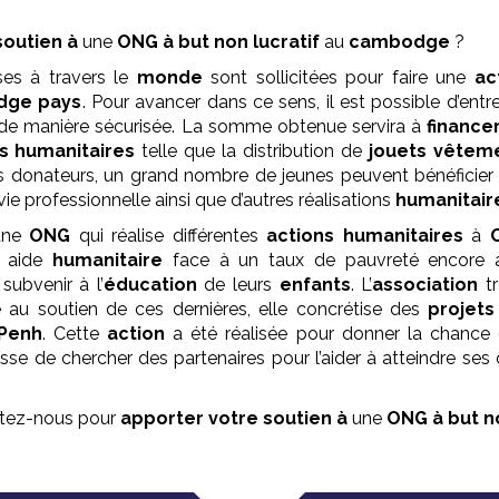
soutien à
une
ONG
à but non lucratif
au
cambodge
?
ses à travers le
monde
sont sollicitées pour faire une
ac
dge pays
. Pour avancer dans ce sens, il est possible d’ent
it de manière sécurisée. La somme obtenue servira à
finance
s humanitaires
telle que la distribution de
jouets vêtem
des donateurs, un grand nombre de jeunes peuvent bénéficie
vie professionnelle ainsi que d’autres réalisations
humanitair
une
ONG
qui réalise différentes
actions humanitaires
à
e aide
humanitaire
face à un taux de pauvreté encore a
ubvenir à l’
éducation
de leurs
enfants
. L’
association
tr
e au soutien de ces dernières, elle concrétise des
projets
Penh
. Cette
action
a été réalisée pour donner la chance d
se de chercher des partenaires pour l’aider à atteindre ses
actez-nous pour
apporter votre soutien à
une
ONG
à but n