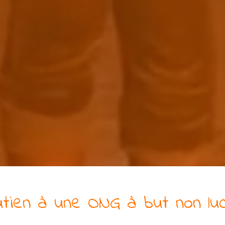
tien à
une
ONG
à but non luc