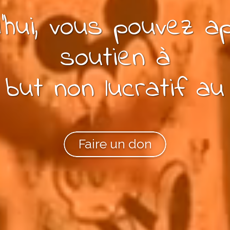
'hui, vous pouvez
ap
soutien à
 but non lucratif
au
Faire un don