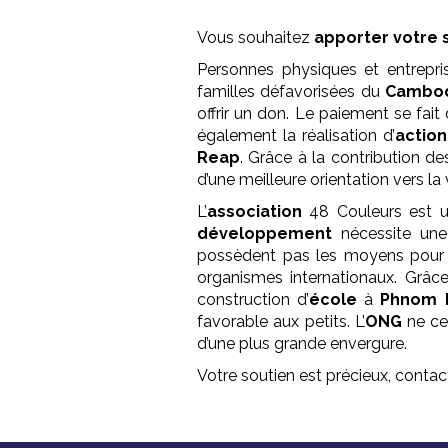
Vous souhaitez
apporter votre 
Personnes physiques et entrepri
familles défavorisées du
Cambo
offrir un don. Le paiement se fa
également la réalisation d’
action
Reap
. Grâce à la contribution 
d’une meilleure orientation vers la 
L’
association
48 Couleurs est 
développement
nécessite un
possèdent pas les moyens pour s
organismes internationaux. Grâc
construction d’
école
à
Phnom 
favorable aux petits. L’
ONG
ne ces
d’une plus grande envergure.
Votre soutien est précieux, cont