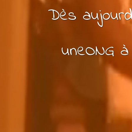
Dès aujourd
une
ONG
à