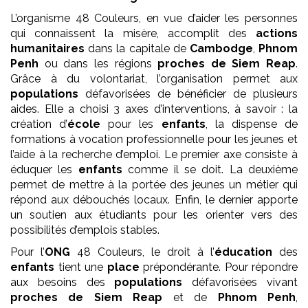
L’organisme 48 Couleurs, en vue d’aider les personnes
qui connaissent la misère, accomplit des
actions
humanitaires
dans la capitale de
Cambodge
,
Phnom
Penh
ou dans les régions
proches de Siem Reap
.
Grâce à du volontariat, l’organisation permet aux
populations
défavorisées de bénéficier de plusieurs
aides. Elle a choisi 3 axes d’interventions, à savoir : la
création d’
école
pour les
enfants
, la dispense de
formations à vocation professionnelle pour les jeunes et
l’aide à la recherche d’emploi. Le premier axe consiste à
éduquer les
enfants
comme il se doit. La deuxième
permet de mettre à la portée des jeunes un métier qui
répond aux débouchés locaux. Enfin, le dernier apporte
un soutien aux étudiants pour les orienter vers des
possibilités d’emplois stables.
Pour l’
ONG
48 Couleurs, le droit à l’
éducation
des
enfants
tient une
place
prépondérante. Pour répondre
aux besoins des
populations
défavorisées vivant
proches de Siem Reap
et de
Phnom Penh
,