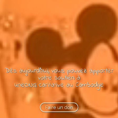
Dès aujourd'hui, vous pouvez
apporter
votre soutien à
une
ONG
caritative
au Cambodge
Faire un don