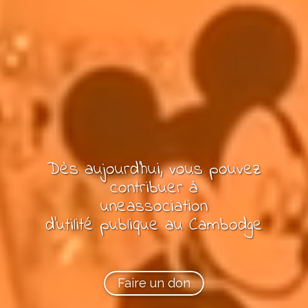
Dès aujourd'hui, vous pouvez
contribuer à
une
association
d'utilité publique
au Cambodge
Faire un don