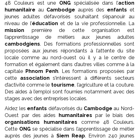
48 Couleurs est une
ONG
spécialisée dans l’
action
humanitaire
au
Cambodge
auprès des
enfants
et
jeunes adultes défavorisés souhaitant s’épanouir au
niveau de l’
éducation
et de la vie professionnelle. La
mission
première de cette organisation est
l’apprentissage de métiers aux jeunes adultes
cambodgiens
. Des formations professionnelles sont
proposées aux jeunes répondants à l’attente du site
locale comme au nord-ouest où il y a le centre de
formation et également dans d’autres villes comme à la
capitale
Phnom Penh
. Les formations proposées par
cette
association
s’intéressent à différents secteurs
d’activité comme le
tourisme
, l’agriculture et la couture.
Des aides à l’emploi sont fournies notamment avec des
stages avec des entreprises locales.
Aidez les
enfants
défavorisés du
Cambodge
au Nord-
Ouest par des aides
humanitaires
par le biais des
organisations humanitaires
comme 48 Couleurs.
Cette
ONG
se spécialise dans l’apprentissage de métier
auprès des jeunes à
Siem Reap
. Environ 240 jeunes