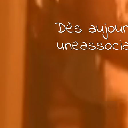
Dès aujour
une
associa