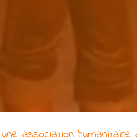
une
association
humanitaire
a