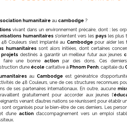
sociation
humanitaire
au
cambodge
?
tions
vivant dans un environnement précaire, dont : les orp
nisations humanitaires
s’orientent vers les
pays
les plus
 48 Couleurs s’est implanté au
Cambodge
pour aider les f
ns humanitaires
sont alors initiées, dont certaines concer
s
projets
destinés à garantir un meilleur futur aux jeunes
c
s à faire une bonne
action
par des dons. Ces dernier
struction d’une
école
caritative à
Phnom Penh
, capitale du
umanitaires
au
Cambodge
est génératrice d’opportunit
ctivités de 48 Couleurs, une de ces structures reconnues po
ons de ses partenaires internationaux. En outre, aucune
mis
ravaillent gratuitement pour accorder aux jeunes l’
éduca
seignants venant d’autres nations se réunissent pour établi
rs sont organisés pour le bien-être de ces derniers. Les perso
 et d’une
action
d’accompagnement vers un emploi stabl
siteux.