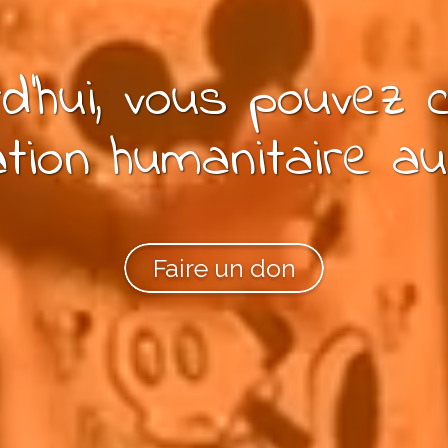
d'hui, vous pouvez
tion
humanitaire
au
Faire un don