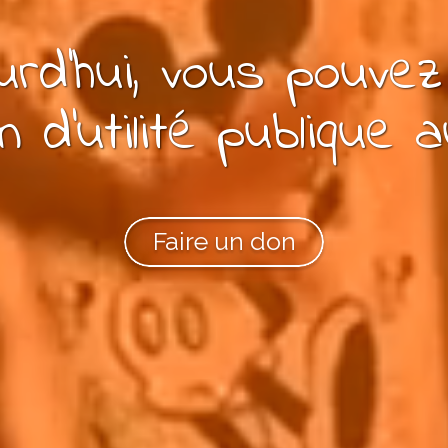
rd'hui, vous pouve
n
d'utilité publique
a
Faire un don