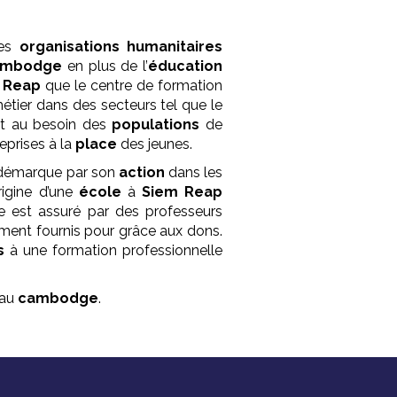
des
organisations humanitaires
ambodge
en plus de l’
éducation
 Reap
que le centre de formation
métier dans des secteurs tel que le
ent au besoin des
populations
de
eprises à la
place
des jeunes.
 démarque par son
action
dans les
rigine d’une
école
à
Siem Reap
ge est assuré par des professeurs
ment fournis pour grâce aux dons.
s
à une formation professionnelle
au
cambodge
.