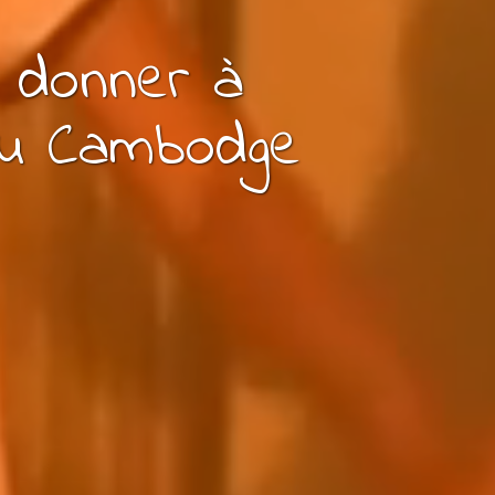
z
donner à
u Cambodge