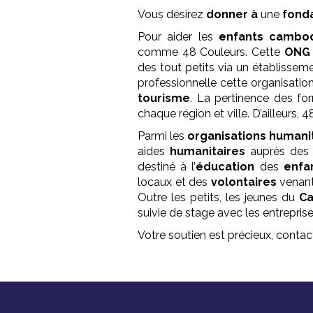
Vous désirez
donner à
une
fond
Pour aider les
enfants
cambod
comme 48 Couleurs. Cette
ONG
des tout petits via un établissem
professionnelle cette organisation
tourisme
. La pertinence des fo
chaque région et ville. D’ailleurs
Parmi les
organisations humani
aides
humanitaires
auprès de
destiné à l’
éducation
des
enfa
locaux et des
volontaires
venan
Outre les petits, les jeunes du
C
suivie de stage avec les entrepri
Votre soutien est précieux, cont