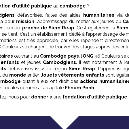
ation
d'utilité publique
au
cambodge
?
giens
défavorisés, faites des aides
humanitaires
via 
a pour
mission
l’apprentissage du métier aux jeunes du
C
ent écolier
proche de Siem Reap
. C’est également à
Siem
 se tient, c’est un établissement dédié à l’apprentissage de 
rmations est très appréciée, car elles répondent directem
, 48 Couleurs se chargent de trouver des stages auprès des entr
taires
œuvrant au
Cambodge pays
, l’
ONG
48 Couleurs se
s
enfants
et jeunes
Cambodgiens
. Il est notamment à l’o
nts
défavorisés issus la région
Siem Reap
. L’apprentissa
t du
monde
entier.
Jouets vêtements enfants
sont égale
ambodge
quant à eux ont droit des
actions humanitaire
ses locales comme à la capitale
Phnom Penh
.
actez-nous pour
donner à
une
fondation
d'utilité publique