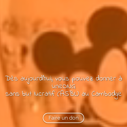
Dès aujourd'hui, vous pouvez
donner à
une
ONG
sans but lucratif (ASBL)
au Cambodge
Faire un don