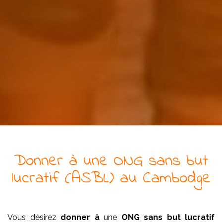
Donner à
une
ONG
sans but
lucratif (ASBL)
au Cambodge
Vous désirez
donner à
une
ONG
sans but lucratif