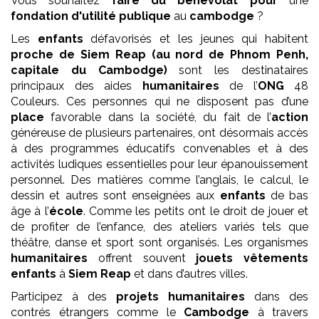
Vous souhaitez
faire du bénévolat pour
une
fondation
d'utilité publique
au
cambodge
?
Les
enfants
défavorisés et les jeunes qui habitent
proche de Siem Reap (au nord de Phnom Penh,
capitale du Cambodge)
sont les destinataires
principaux des aides
humanitaires
de l’
ONG
48
Couleurs. Ces personnes qui ne disposent pas d’une
place
favorable dans la société, du fait de l’
action
généreuse de plusieurs partenaires, ont désormais accès
à des programmes éducatifs convenables et à des
activités ludiques essentielles pour leur épanouissement
personnel. Des matières comme l’anglais, le calcul, le
dessin et autres sont enseignées aux
enfants
de bas
âge à l’
école
. Comme les petits ont le droit de jouer et
de profiter de l’enfance, des ateliers variés tels que
théâtre, danse et sport sont organisés. Les organismes
humanitaires
offrent souvent
jouets vêtements
enfants
à
Siem Reap
et dans d’autres villes.
Participez à des
projets
humanitaires
dans des
contrés étrangers comme le
Cambodge
à travers