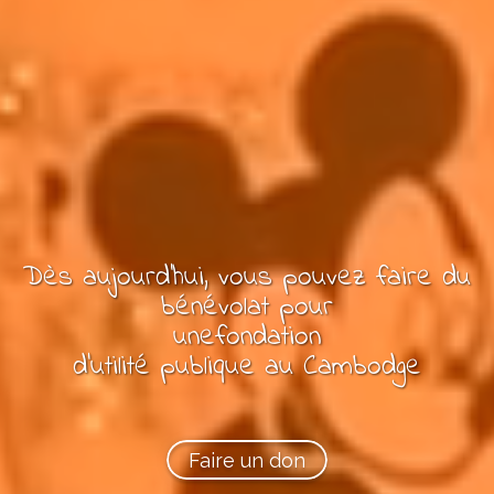
Dès aujourd'hui, vous pouvez
faire du
bénévolat pour
une
fondation
d'utilité publique
au Cambodge
Faire un don