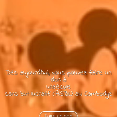
Dès aujourd'hui, vous pouvez
faire un
don à
une
école
sans but lucratif (ASBL)
au Cambodge
Faire un don