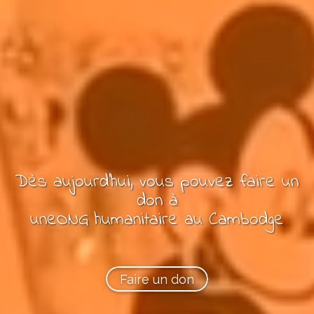
Dès aujourd'hui, vous pouvez
faire un
don à
une
ONG
humanitaire
au Cambodge
Faire un don