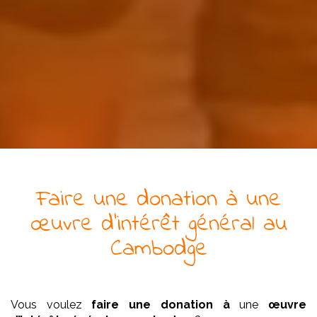
Faire une donation à
une
œuvre
d’intérêt général
au
Cambodge
Vous voulez
faire une donation à
une
œuvre