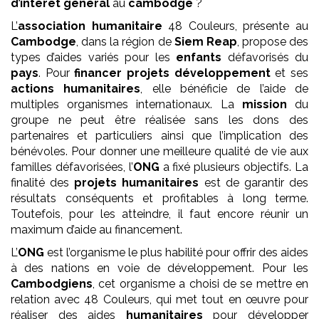
d’intérêt général
au
cambodge
?
L’
association
humanitaire
48 Couleurs, présente au
Cambodge
, dans la région de
Siem Reap
, propose des
types d’aides variés pour les
enfants
défavorisés du
pays
. Pour
financer projets développement
et ses
actions humanitaires
, elle bénéficie de l’aide de
multiples organismes internationaux. La
mission
du
groupe ne peut être réalisée sans les dons des
partenaires et particuliers ainsi que l’implication des
bénévoles. Pour donner une meilleure qualité de vie aux
familles défavorisées, l’
ONG
a fixé plusieurs objectifs. La
finalité des
projets
humanitaires
est de garantir des
résultats conséquents et profitables à long terme.
Toutefois, pour les atteindre, il faut encore réunir un
maximum d’aide au financement.
L’
ONG
est l’organisme le plus habilité pour offrir des aides
à des nations en voie de développement. Pour les
Cambodgiens
, cet organisme a choisi de se mettre en
relation avec 48 Couleurs, qui met tout en œuvre pour
réaliser des aides
humanitaires
pour développer