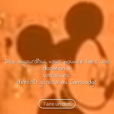
Dès aujourd'hui, vous pouvez
faire une
donation à
une
œuvre
d’intérêt général
au Cambodge
Faire un don