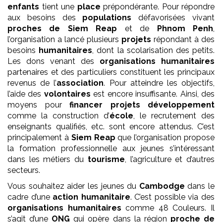
enfants
tient une
place
prépondérante. Pour répondre
aux besoins des
populations
défavorisées vivant
proches de Siem Reap
et de
Phnom Penh
,
l’organisation a lancé plusieurs
projets
répondant à des
besoins
humanitaires
, dont la scolarisation des petits.
Les dons venant des
organisations humanitaires
partenaires et des particuliers constituent les principaux
revenus de l’
association
. Pour atteindre les objectifs,
l’aide des
volontaires
est encore insuffisante. Ainsi, des
moyens pour
financer projets développement
comme la construction d’
école
, le recrutement des
enseignants qualifiés, etc. sont encore attendus. C’est
principalement à
Siem Reap
que l’organisation propose
la formation professionnelle aux jeunes s’intéressant
dans les métiers du
tourisme
, l’agriculture et d’autres
secteurs.
Vous souhaitez aider les jeunes du
Cambodge
dans le
cadre d’une
action humanitaire
. C’est possible via des
organisations humanitaires
comme 48 Couleurs. Il
s’agit d’une
ONG
qui opère dans la région
proche de