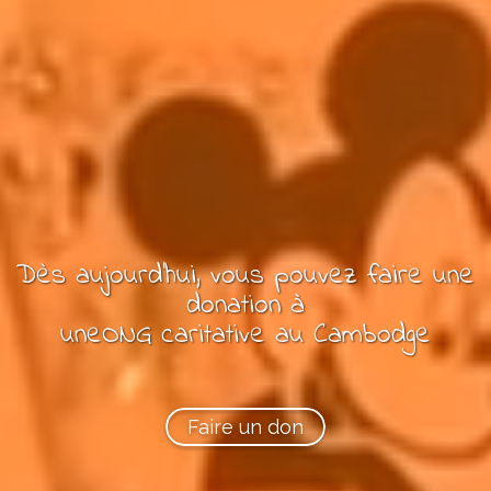
Dès aujourd'hui, vous pouvez
faire une
donation à
une
ONG
caritative
au Cambodge
Faire un don