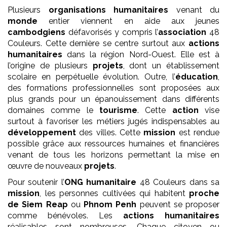
Plusieurs
organisations humanitaires
venant du
monde
entier viennent en aide aux jeunes
cambodgiens
défavorisés y compris l’
association
48
Couleurs. Cette dernière se centre surtout aux
actions
humanitaires
dans la région Nord-Ouest. Elle est à
l’origine de plusieurs
projets
, dont un établissement
scolaire en perpétuelle évolution. Outre, l’
éducation
,
des formations professionnelles sont proposées aux
plus grands pour un épanouissement dans différents
domaines comme le
tourisme
. Cette
action
vise
surtout à favoriser les métiers jugés indispensables au
développement
des villes. Cette
mission
est rendue
possible grâce aux ressources humaines et financières
venant de tous les horizons permettant la mise en
œuvre de nouveaux
projets
.
Pour soutenir l’
ONG
humanitaire
48 Couleurs dans sa
mission
, les personnes cultivées qui habitent
proche
de Siem Reap
ou
Phnom Penh
peuvent se proposer
comme bénévoles. Les
actions humanitaires
réalisables sont nombreuses. Chaque citoyen ou