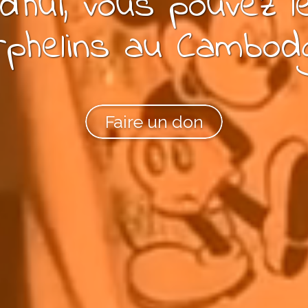
d'hui, vous pouvez
l
rphelins
au Cambod
Faire un don