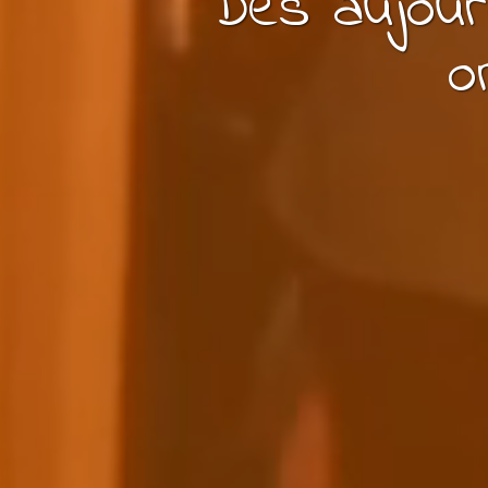
Dès aujour
o