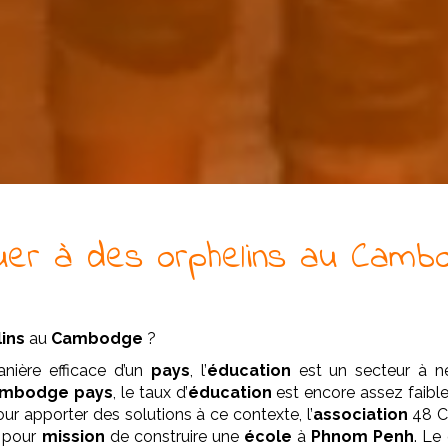
uer à
des
orphelins
au Cambo
ins
au
Cambodge
?
ière efficace d’un
pays
, l’
éducation
est un secteur à ne
mbodge pays
, le taux d’
éducation
est encore assez faibl
ur apporter des solutions à ce contexte, l’
association
48 Co
é pour
mission
de construire une
école
à
Phnom Penh
. Le