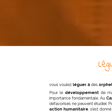
Lég
vous voulez
léguer à
des
orphel
Pour le
développement
de man
importance fondamentale. Au
Ca
défavorisés ne peuvent étudier. Po
action humanitaire
, s’est donn