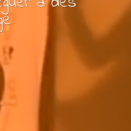
éguer à
des
ge