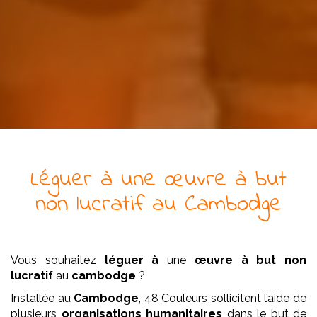
Léguer à
une
œuvre
à but
non lucratif
au Cambodge
Vous souhaitez
léguer à
une
œuvre
à but non
lucratif
au
cambodge
?
Installée au
Cambodge
, 48 Couleurs sollicitent l’aide de
plusieurs
organisations humanitaires
dans le but de