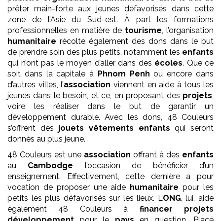
prêter main-forte aux jeunes défavorisés dans cette
zone de l’Asie du Sud-est. À part les formations
professionnelles en matière de
tourisme
, l’organisation
humanitaire
récolte également des dons dans le but
de prendre soin des plus petits, notamment les
enfants
qui n’ont pas le moyen d’aller dans des
écoles
. Que ce
soit dans la capitale à
Phnom Penh
ou encore dans
d’autres villes, l’
association
viennent en aide à tous les
jeunes dans le besoin, et ce, en proposant des
projets
,
voire les réaliser dans le but de garantir un
développement durable. Avec les dons, 48 Couleurs
s’offrent des
jouets vêtements enfants
qui seront
donnés au plus jeune.
48 Couleurs est une
association
offrant à des
enfants
au
Cambodge
l’occasion de bénéficier d’un
enseignement. Effectivement, cette dernière a pour
vocation de proposer une aide
humanitaire
pour les
petits les plus défavorisés sur les lieux. L’
ONG
, lui, aide
également 48 Couleurs à
financer projets
développement
pour le
pays
en question. Placé