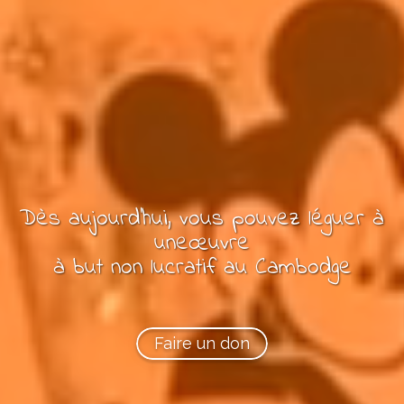
Dès aujourd'hui, vous pouvez
léguer à
une
œuvre
à but non lucratif
au Cambodge
Faire un don