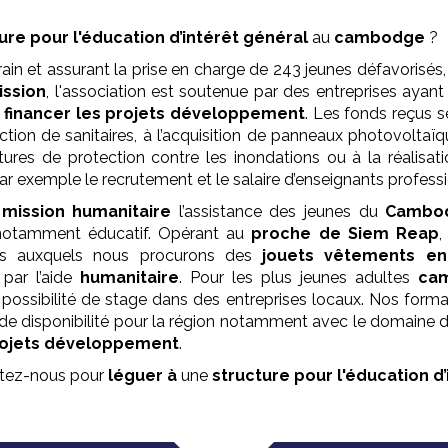
ure pour l'éducation
d’intérêt général
au
cambodge
?
ain et assurant la prise en charge de 243 jeunes défavorisés
ission
, l'association est soutenue par des entreprises ayant
à
financer les projets développement
. Les fonds reçus s
tion de sanitaires, à l’acquisition de panneaux photovoltaïque
ructures de protection contre les inondations ou à la réalisa
 exemple le recrutement et le salaire d’enseignants professio
r
mission
humanitaire
l’assistance des jeunes du
Cambo
notamment éducatif. Opérant au
proche de Siem Reap
,
sés auxquels nous procurons des
jouets vêtements en
 par l’aide
humanitaire
. Pour les plus jeunes adultes
ca
 possibilité de stage dans des entreprises locaux. Nos form
et de disponibilité pour la région notamment avec le domaine
rojets développement
.
actez-nous pour
léguer à
une
structure pour l'éducation
d