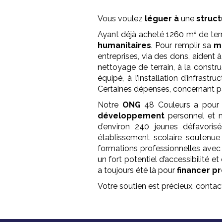
Vous voulez
léguer à
une
struct
Ayant déjà acheté 1260 m² de terr
humanitaires
. Pour remplir sa
m
entreprises, via des dons, aident 
nettoyage de terrain, à la construc
équipé, à l’installation d’infrast
Certaines dépenses, concernant par
Notre
ONG
48 Couleurs a pou
développement
personnel et 
d’environ 240 jeunes défavori
établissement scolaire soutenue
formations professionnelles avec
un fort potentiel d’accessibilité 
a toujours été là pour
financer p
Votre soutien est précieux, cont