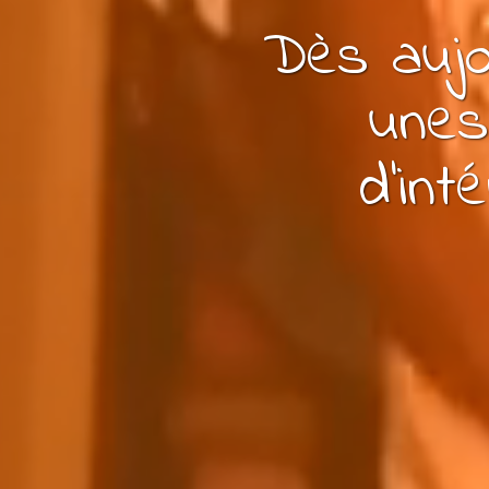
Dès aujo
une
s
d’int