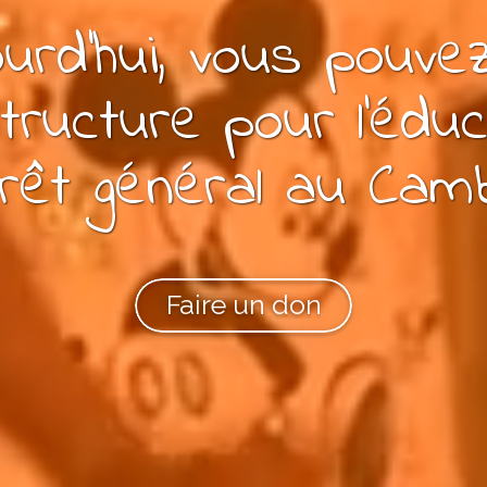
urd'hui, vous pouv
tructure pour l'éduc
érêt général
au Cam
Faire un don