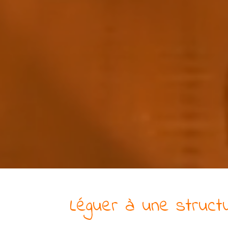
Léguer à
une
struct