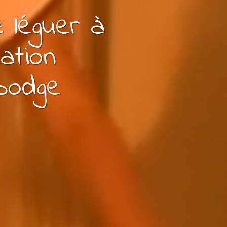
ez
léguer à
ation
bodge