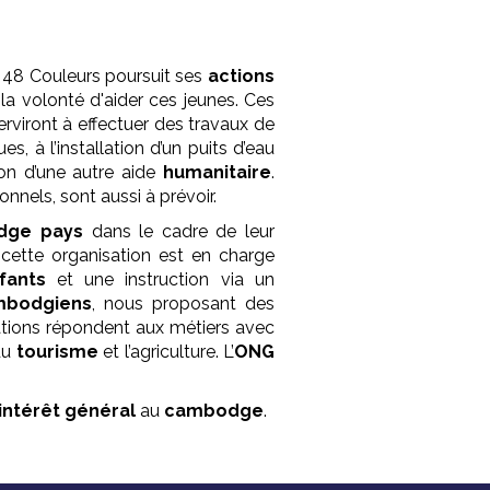
, 48 Couleurs poursuit ses
actions
 la volonté d'aider ces jeunes. Ces
erviront à effectuer des travaux de
s, à l’installation d’un puits d’eau
tion d’une autre aide
humanitaire
.
nnels, sont aussi à prévoir.
dge pays
dans le cadre de leur
 cette organisation est en charge
fants
et une instruction via un
mbodgiens
, nous proposant des
ations répondent aux métiers avec
 du
tourisme
et l’agriculture. L’
ONG
’intérêt général
au
cambodge
.