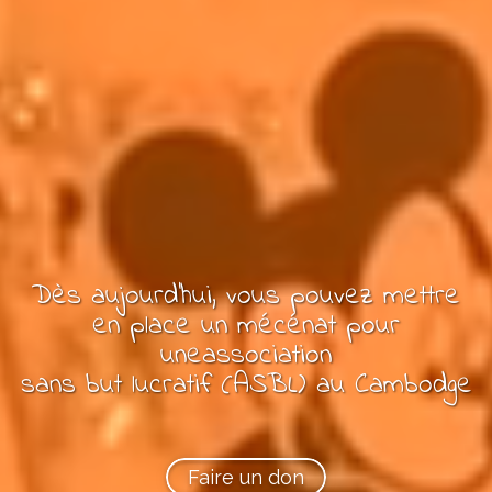
Dès aujourd'hui, vous pouvez
mettre
en place un mécénat pour
une
association
sans but lucratif (ASBL)
au Cambodge
Faire un don