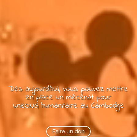
Dès aujourd'hui, vous pouvez
mettre
en place un mécénat pour
une
ONG
humanitaire
au Cambodge
Faire un don