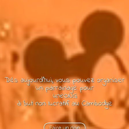
Dès aujourd'hui, vous pouvez
organiser
un parrainage pour
une
ONG
à but non lucratif
au Cambodge
Faire un don