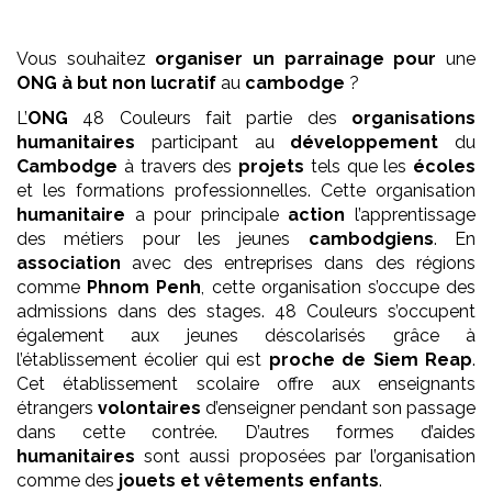
Vous souhaitez
organiser un parrainage pour
une
ONG
à but non lucratif
au
cambodge
?
L’
ONG
48 Couleurs fait partie des
organisations
humanitaires
participant au
développement
du
Cambodge
à travers des
projets
tels que les
écoles
et les formations professionnelles. Cette organisation
humanitaire
a pour principale
action
l’apprentissage
des métiers pour les jeunes
cambodgiens
. En
association
avec des entreprises dans des régions
comme
Phnom Penh
, cette organisation s’occupe des
admissions dans des stages. 48 Couleurs s’occupent
également aux jeunes déscolarisés grâce à
l’établissement écolier qui est
proche de Siem Reap
.
Cet établissement scolaire offre aux enseignants
étrangers
volontaires
d’enseigner pendant son passage
dans cette contrée. D’autres formes d’aides
humanitaires
sont aussi proposées par l’organisation
comme des
jouets et vêtements enfants
.