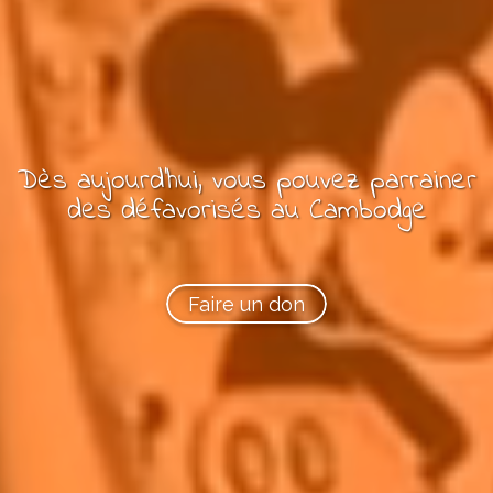
Dès aujourd'hui, vous pouvez
parrainer
des
défavorisés
au Cambodge
Faire un don