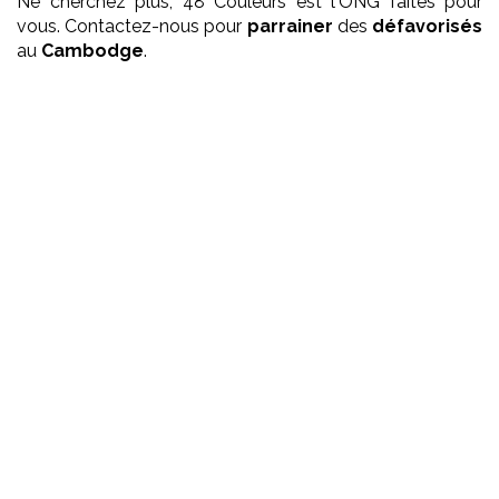
Ne cherchez plus, 48 Couleurs est l'ONG faites pour
vous. Contactez-nous pour
parrainer
des
défavorisés
au
Cambodge
.
Que faisons nous ?
Ecole pour les petits
Même si notre vocation première est l'apprentissage
d'un métier aux jeunes adultes, nous prenons soin des