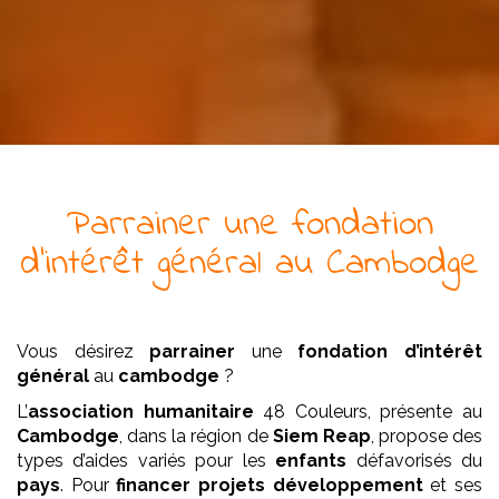
Parrainer
une
fondation
d’intérêt général
au Cambodge
Vous désirez
parrainer
une
fondation
d’intérêt
général
au
cambodge
?
L’
association
humanitaire
48 Couleurs, présente au
Cambodge
, dans la région de
Siem Reap
, propose des
types d’aides variés pour les
enfants
défavorisés du
pays
. Pour
financer projets développement
et ses