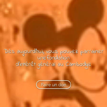
Dès aujourd'hui, vous pouvez
parrainer
une
fondation
d’intérêt général
au Cambodge
Faire un don