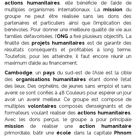
actions humanitaires
, elle bénéficie de l’aide de
multiples organismes internationaux. La
mission
du
groupe ne peut être réalisée sans les dons des
partenaires et particuliers ainsi que l’implication des
bénévoles. Pour donner une meilleure qualité de vie aux
familles défavorisées, l’
ONG
a fixé plusieurs objectifs. La
finalité des
projets
humanitaires
est de garantir des
résultats conséquents et profitables à long terme.
Toutefois, pour les atteindre, il faut encore réunir un
maximum d’aide au financement.
Cambodge
, un
pays
du sud-est de l’Asie est la cible
des
organisations humanitaires
étant donné l’état
des lieux. Des orphelins, de jeunes sans emploi et sans
avenir, se sont confiés à 48 Couleurs pour espérer un jour
avoir un avenir meilleur. Ce groupe est composé de
multiples
volontaires
composés d’enseignants et de
formateurs voulant réaliser des
actions humanitaires
.
Avec les dons perçus, le groupe a pour principale
mission
de réaliser une
action humanitaire
primordiale, bâtir une
école
dans la capitale
Phnom