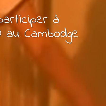
participer à
)
au Cambodge