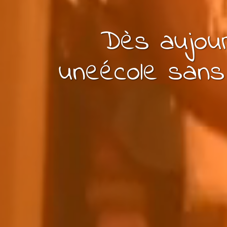
Dès aujour
une
école
sans