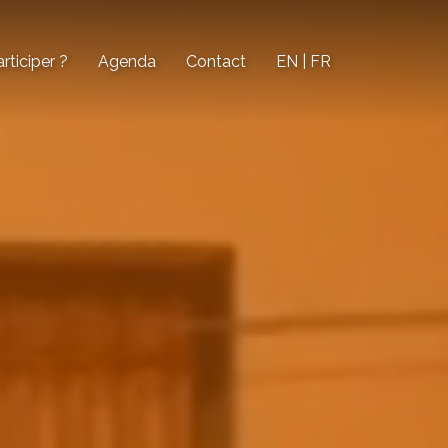
ticiper ?
Agenda
Contact
EN | FR