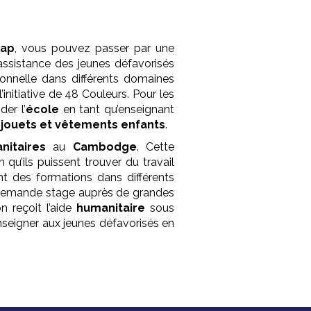
eap
, vous pouvez passer par une
assistance des jeunes défavorisés
onnelle dans différents domaines
initiative de 48 Couleurs. Pour les
er l’
école
en tant qu’enseignant
s
jouets et vêtements enfants
.
nitaires
au
Cambodge
. Cette
 qu’ils puissent trouver du travail
ant des formations dans différents
demande stage auprès de grandes
ion reçoit l’aide
humanitaire
sous
enseigner aux jeunes défavorisés en