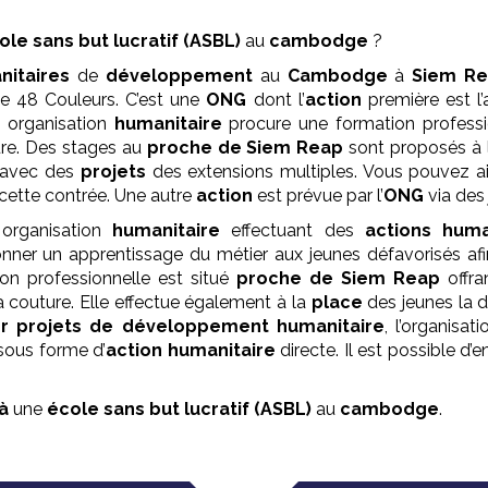
ole
sans but lucratif (ASBL)
au
cambodge
?
nitaires
de
développement
au
Cambodge
à
Siem R
48 Couleurs. C’est une
ONG
dont l’
action
première est l’
e organisation
humanitaire
procure une formation professi
ure. Des stages au
proche de Siem Reap
sont proposés à l’
 avec des
projets
des extensions multiples. Vous pouvez aid
cette contrée. Une autre
action
est prévue par l’
ONG
via de
rganisation
humanitaire
effectuant des
actions huma
onner un apprentissage du métier aux jeunes défavorisés afin
on professionnelle est situé
proche de Siem Reap
offr
a couture. Elle effectue également à la
place
des jeunes la 
er projets de développement
humanitaire
, l’organisat
sous forme d’
action humanitaire
directe. Il est possible d’
 à
une
école
sans but lucratif (ASBL)
au
cambodge
.