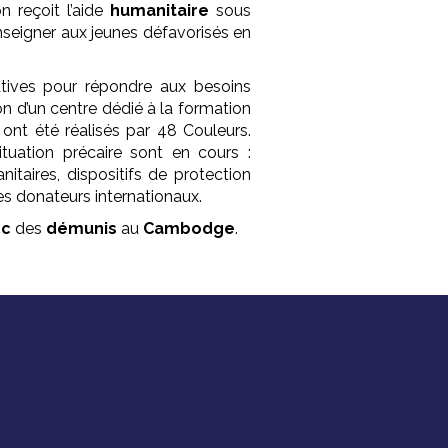
ion reçoit l’aide
humanitaire
sous
enseigner aux jeunes défavorisés en
atives pour répondre aux besoins
ion d’un centre dédié à la formation
, ont été réalisés par 48 Couleurs.
tuation précaire sont en cours :
itaires, dispositifs de protection
es donateurs internationaux.
ec
des
démunis
au
Cambodge
.