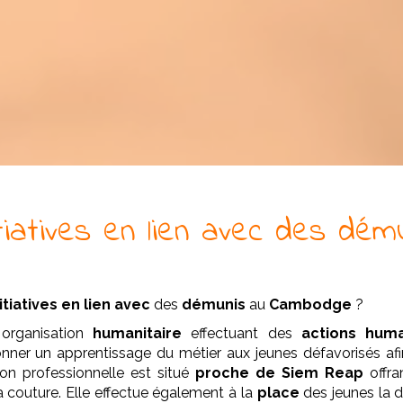
tiatives en lien avec
des
dému
itiatives en lien avec
des
démunis
au
Cambodge
?
rganisation
humanitaire
effectuant des
actions huma
onner un apprentissage du métier aux jeunes défavorisés afin
on professionnelle est situé
proche de Siem Reap
offr
a couture. Elle effectue également à la
place
des jeunes la 