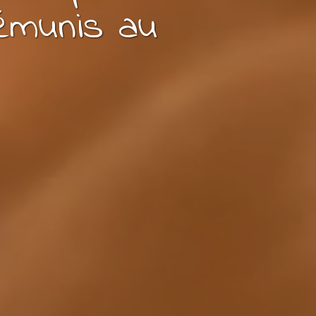
émunis
au