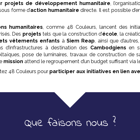
er projets de développement
humanitaire
, l’organisat
sous forme d’
action humanitaire
directe. Il est possible d’
ons humanitaires
, comme 48 Couleurs, lancent des initi
risés. Des
projets
tels que la construction d’
école
, la créat
ets vêtements enfants
à
Siem Reap
, ainsi que d’autres
ns d’infrastructures à destination des
Cambodgiens
en si
aïques, pose de luminaires, travaux de construction de san
ue
mission
attend le regroupement d’un budget suffisant via l
ctez 48 Couleurs pour
participer aux initiatives en lien av
Que faisons nous ?