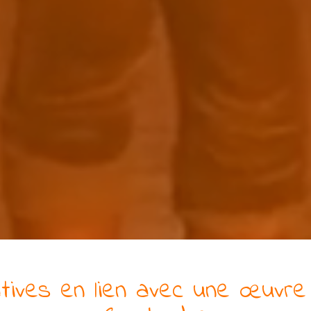
atives en lien avec
une
œuvre