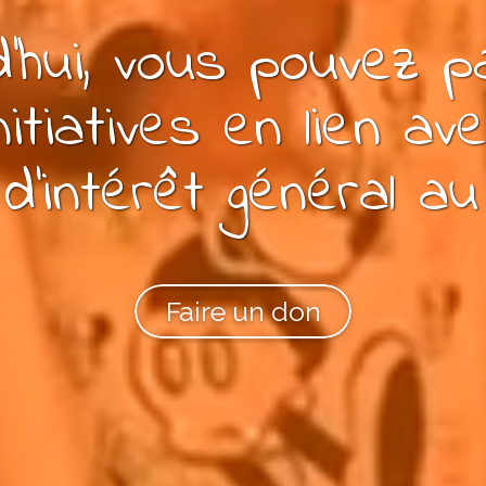
'hui, vous pouvez
p
nitiatives en lien av
d’intérêt général
au
Faire un don