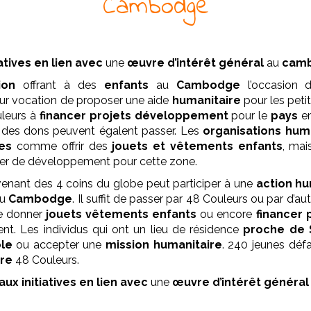
Cambodge
iatives en lien avec
une
œuvre
d’intérêt général
au
cam
ion
offrant à des
enfants
au
Cambodge
l’occasion d
our vocation de proposer une aide
humanitaire
pour les petit
uleurs à
financer projets développement
pour le
pays
en
r des dons peuvent égalent passer. Les
organisations hum
es
comme offrir des
jouets et vêtements enfants
, mai
evier de développement pour cette zone.
 venant des 4 coins du globe peut participer à une
action hu
au
Cambodge
. Il suffit de passer par 48 Couleurs ou par d’au
de donner
jouets vêtements enfants
ou encore
financer
nt. Les individus qui ont un lieu de résidence
proche de
le
ou accepter une
mission humanitaire
. 240 jeunes déf
ire
48 Couleurs.
aux initiatives en lien avec
une
œuvre
d’intérêt général