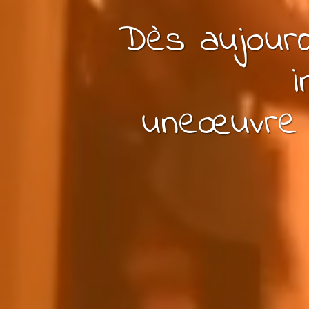
Dès aujourd
i
une
œuvre