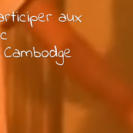
articiper aux
ec
 Cambodge