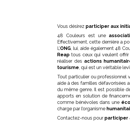
Vous désirez
participer aux init
48 Couleurs est une
associat
Effectivement, cette dernière a p
L’
ONG
, lui, aide également 48 Co
Reap
tous ceux qui veulent offri
réaliser des
actions humanitair
tourisme
, qui est un véritable l
Tout particulier ou professionnel
aide à des familles défavorisées 
du même genre. Il est possible 
apports en solution de financeme
comme bénévoles dans une
éco
charge par l’organisme
humanita
Contactez-nous pour
participer 