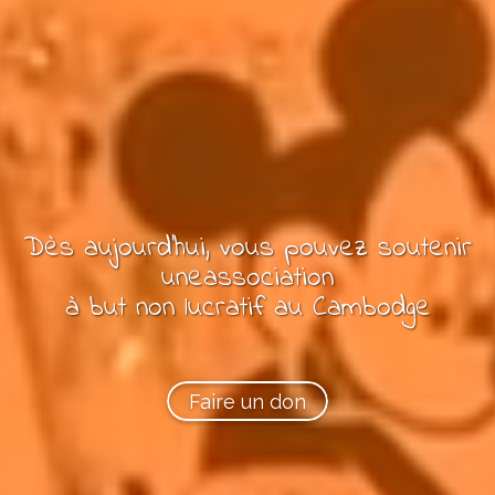
Dès aujourd'hui, vous pouvez
soutenir
une
association
à but non lucratif
au Cambodge
Faire un don