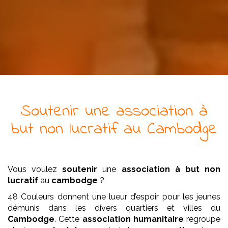
Soutenir
une
association
à
but non lucratif
au Cambodge
Vous voulez
soutenir
une
association
à but non
lucratif
au
cambodge
?
48 Couleurs donnent une lueur d’espoir pour les jeunes
démunis dans les divers quartiers et villes du
Cambodge
. Cette
association
humanitaire
regroupe