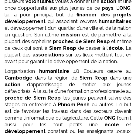
plusieurs
volontaires
voués à donner une
action
et une
once d’opportunité aux plus jeunes de ce
pays
. L’
ONG
,
lui, a pour principal but de
financer des projets
développement
qui associent œuvres
humanitaires
et développement d’un quartier, d’une ville et de la nation
en question. Son ultime
mission
est de permettre à la
plupart des orphelins
proches de Siem Reap
et même
de ceux qui sont à
Siem Reap
de passer à l’
école
. La
plupart des
associations
sur les lieux mettent tout en
avant pour garantir le développement de la nation.
L’organisation
humanitaire
48 Couleurs œuvre au
Cambodge
dans la région de
Siem Reap
dans une
action
d’apprentissage de métier aux jeunes
défavorisés. À la suite d’une formation professionnelle au
proche de Siem Reap
, les jeunes peuvent suivre des
stages en entreprise à
Phnom Penh
ou autres. Le but
est de favoriser les travaux dans des secteurs d’avenir
comme l’informatique ou l’agriculture. Cette
ONG
fournit
aussi pour les tout petits une
école
en
développement
constant ou les enseignants locaux.