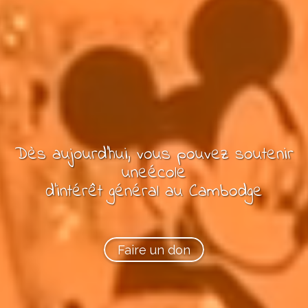
Dès aujourd'hui, vous pouvez
soutenir
une
école
d’intérêt général
au Cambodge
Faire un don