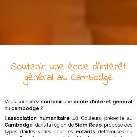
Soutenir
une
école
d’intérêt
général
au Cambodge
Vous souhaitez
soutenir
une
école
d’intérêt général
au
cambodge
?
L’
association
humanitaire
48 Couleurs, présente au
Cambodge
, dans la région de
Siem Reap
, propose des
types d’aides variés pour les
enfants
défavorisés du