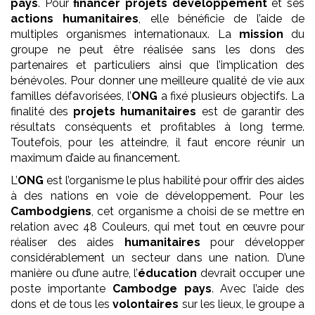
pays
. Pour
financer projets développement
et ses
actions humanitaires
, elle bénéficie de l’aide de
multiples organismes internationaux. La
mission
du
groupe ne peut être réalisée sans les dons des
partenaires et particuliers ainsi que l’implication des
bénévoles. Pour donner une meilleure qualité de vie aux
familles défavorisées, l’
ONG
a fixé plusieurs objectifs. La
finalité des
projets
humanitaires
est de garantir des
résultats conséquents et profitables à long terme.
Toutefois, pour les atteindre, il faut encore réunir un
maximum d’aide au financement.
L’
ONG
est l’organisme le plus habilité pour offrir des aides
à des nations en voie de développement. Pour les
Cambodgiens
, cet organisme a choisi de se mettre en
relation avec 48 Couleurs, qui met tout en œuvre pour
réaliser des aides
humanitaires
pour développer
considérablement un secteur dans une nation. D’une
manière ou d’une autre, l’
éducation
devrait occuper une
poste importante
Cambodge pays
. Avec l’aide des
dons et de tous les
volontaires
sur les lieux, le groupe a