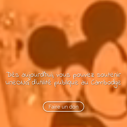
Dès aujourd'hui, vous pouvez
soutenir
une
ONG
d'utilité publique
au Cambodge
Faire un don