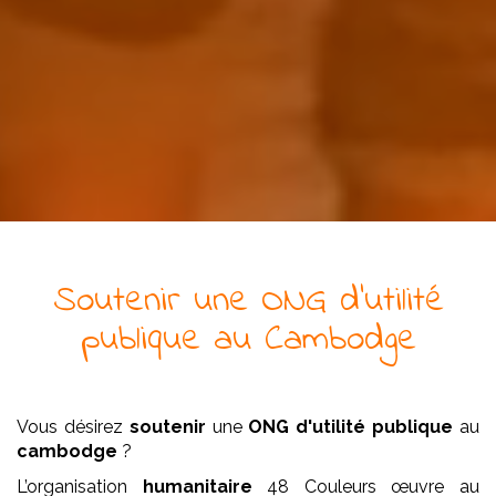
Soutenir
une
ONG
d'utilité
publique
au Cambodge
Vous désirez
soutenir
une
ONG
d'utilité publique
au
cambodge
?
L’organisation
humanitaire
48 Couleurs œuvre au