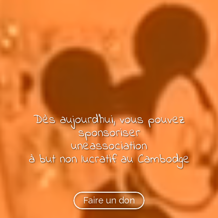
Dès aujourd'hui, vous pouvez
sponsoriser
une
association
à but non lucratif
au Cambodge
Faire un don