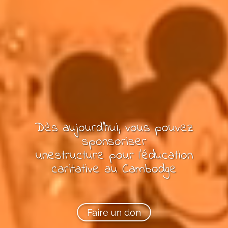
Dès aujourd'hui, vous pouvez
sponsoriser
une
structure pour l'éducation
caritative
au Cambodge
Faire un don