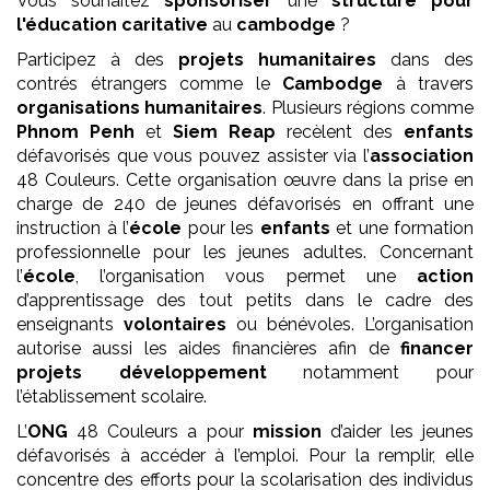
Vous souhaitez
sponsoriser
une
structure pour
l'éducation
caritative
au
cambodge
?
Participez à des
projets
humanitaires
dans des
contrés étrangers comme le
Cambodge
à travers
organisations humanitaires
. Plusieurs régions comme
Phnom Penh
et
Siem Reap
recèlent des
enfants
défavorisés que vous pouvez assister via l’
association
48 Couleurs. Cette organisation œuvre dans la prise en
charge de 240 de jeunes défavorisés en offrant une
instruction à l’
école
pour les
enfants
et une formation
professionnelle pour les jeunes adultes. Concernant
l’
école
, l’organisation vous permet une
action
d’apprentissage des tout petits dans le cadre des
enseignants
volontaires
ou bénévoles. L’organisation
autorise aussi les aides financières afin de
financer
projets développement
notamment pour
l’établissement scolaire.
L’
ONG
48 Couleurs a pour
mission
d’aider les jeunes
défavorisés à accéder à l’emploi. Pour la remplir, elle
concentre des efforts pour la scolarisation des individus