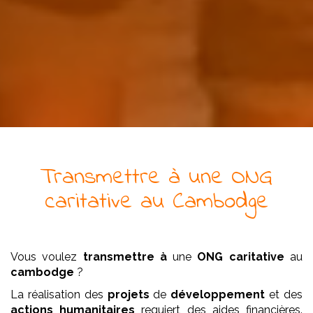
Transmettre à
une
ONG
caritative
au Cambodge
Vous voulez
transmettre à
une
ONG
caritative
au
cambodge
?
La réalisation des
projets
de
développement
et des
actions humanitaires
requiert des aides financières.