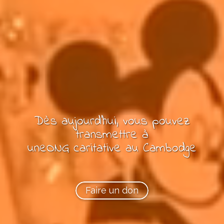
Dès aujourd'hui, vous pouvez
transmettre à
une
ONG
caritative
au Cambodge
Faire un don