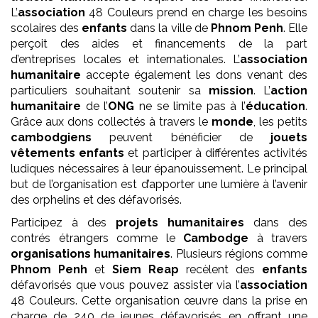
L’
association
48 Couleurs prend en charge les besoins
scolaires des
enfants
dans la ville de
Phnom Penh
. Elle
perçoit des aides et financements de la part
d’entreprises locales et internationales. L’
association
humanitaire
accepte également les dons venant des
particuliers souhaitant soutenir sa
mission
. L’
action
humanitaire
de l’
ONG
ne se limite pas à l’
éducation
.
Grâce aux dons collectés à travers le
monde
, les petits
cambodgiens
peuvent bénéficier de
jouets
vêtements enfants
et participer à différentes activités
ludiques nécessaires à leur épanouissement. Le principal
but de l’organisation est d’apporter une lumière à l’avenir
des orphelins et des défavorisés.
Participez à des
projets
humanitaires
dans des
contrés étrangers comme le
Cambodge
à travers
organisations humanitaires
. Plusieurs régions comme
Phnom Penh
et
Siem Reap
recèlent des
enfants
défavorisés que vous pouvez assister via l’
association
48 Couleurs. Cette organisation œuvre dans la prise en
charge de 240 de jeunes défavorisés en offrant une