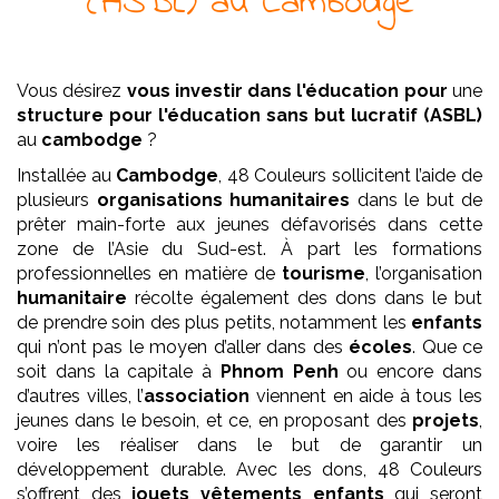
(ASBL)
au Cambodge
Vous désirez
vous investir dans l'éducation pour
une
structure pour l'éducation
sans but lucratif (ASBL)
au
cambodge
?
Installée au
Cambodge
, 48 Couleurs sollicitent l’aide de
plusieurs
organisations humanitaires
dans le but de
prêter main-forte aux jeunes défavorisés dans cette
zone de l’Asie du Sud-est. À part les formations
professionnelles en matière de
tourisme
, l’organisation
humanitaire
récolte également des dons dans le but
de prendre soin des plus petits, notamment les
enfants
qui n’ont pas le moyen d’aller dans des
écoles
. Que ce
soit dans la capitale à
Phnom Penh
ou encore dans
d’autres villes, l’
association
viennent en aide à tous les
jeunes dans le besoin, et ce, en proposant des
projets
,
voire les réaliser dans le but de garantir un
développement durable. Avec les dons, 48 Couleurs
s’offrent des
jouets vêtements enfants
qui seront