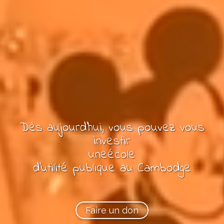
Dès aujourd'hui, vous pouvez
vous
investir
une
école
d'utilité publique
au Cambodge
Faire un don