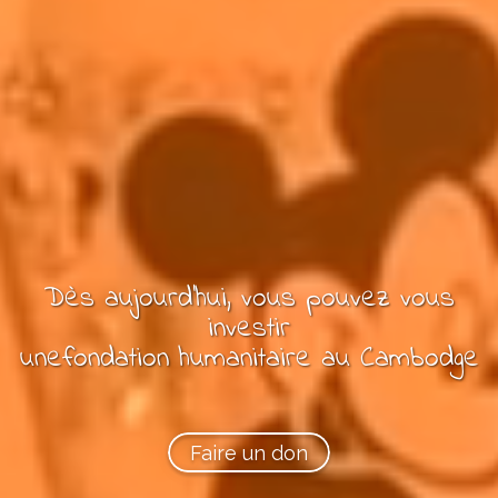
Dès aujourd'hui, vous pouvez
vous
investir
une
fondation
humanitaire
au Cambodge
Faire un don